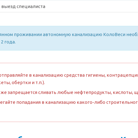
 выезд специалиста
янном проживании автономную канализацию КолоВеси необхо
 2 года.
отправляйте в канализацию средства гигиены, контрацепции
кеты, обертки и т.п.).
 же запрещается сливать любые нефтепродукты, кислоты, 
егайте попадания в канализацию какого-либо строительного м