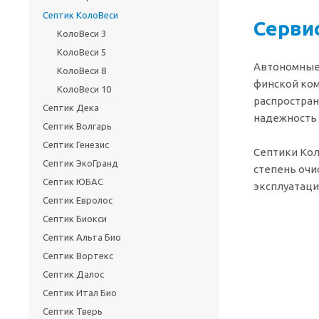
Септик КолоВеси
Серви
КолоВеси 3
КолоВеси 5
Автономные 
КолоВеси 8
финской ком
КолоВеси 10
распростран
Септик Дека
надежность 
Септик Волгарь
Септик Генезис
Септики Кол
Септик ЭкоГранд
степень очи
Септик ЮБАС
эксплуатаци
Септик Евролос
Септик Биокси
Септик Альта Био
Септик Вортекс
Септик Далос
Септик Итал Био
Септик Тверь