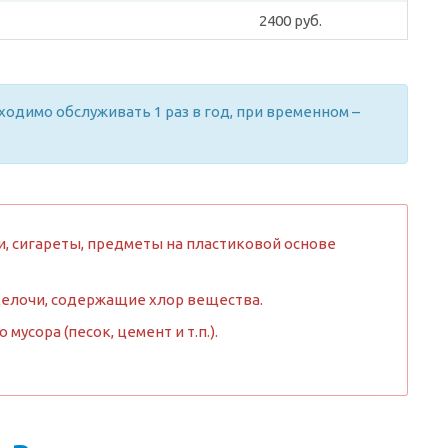
2400 руб.
димо обслуживать 1 раз в год, при временном –
, сигареты, предметы на пластиковой основе
щелочи, содержащие хлор вещества.
усора (песок, цемент и т.п.).