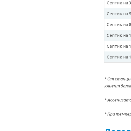
Септик на 
Септик на 
Септик на 
Септик на 
Септик на 
Септик на 
* От станци
клиент долже
* Ассенизат
* При темпе