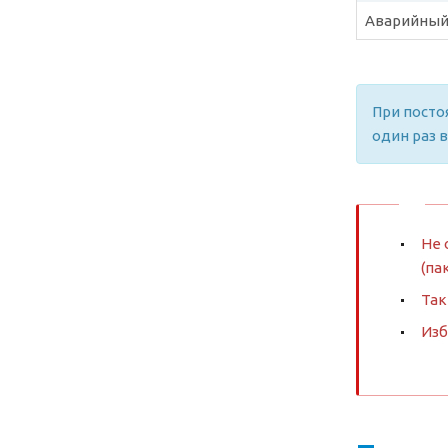
Аварийный
При посто
один раз в
Не 
(па
Так
Изб