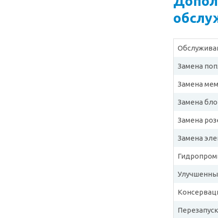
Допол
обслу
Обслужива
Замена поп
Замена мем
Замена бло
Замена роз
Замена эле
Гидропром
Улучшенны
Консерваци
Перезапуск