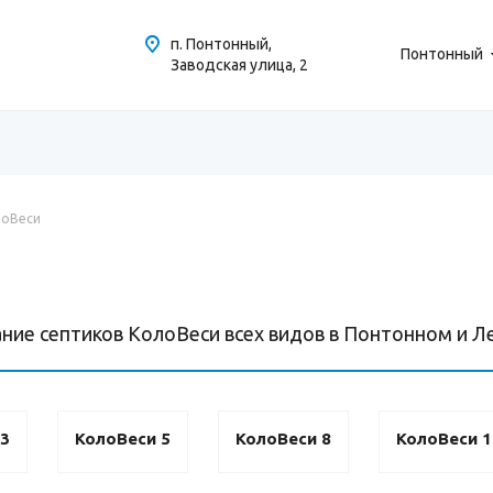
п. Понтонный,
Понтонный
Заводская улица, 2
лоВеси
ние септиков КолоВеси всех видов в Понтонном и Л
 3
КолоВеси 5
КолоВеси 8
КолоВеси 1