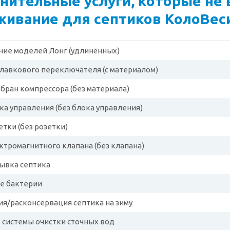
нительные услуги, которые не 
живание для септиков КолоВес
ние моделей Лонг (удлинённых)
лавкового переключателя (с материалом)
бран компрессора (без материала)
ка управления (без блока управления)
етки (без розетки)
ктромагнитного клапана (без клапана)
ывка септика
е бактерии
я/расконсервация септика на зиму
 системы очистки сточных вод