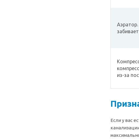
Аэратор.
забивает
Компресс
компресс
из-за по
Призн
Если у вас 
канализации
максимально