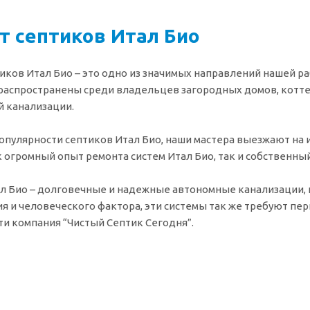
т септиков Итал Био
иков Итал Био – это одно из значимых направлений нашей 
распространены среди владельцев загородных домов, котте
 канализации.
опулярности септиков Итал Био, наши мастера выезжают на и
к огромный опыт ремонта систем Итал Био, так и собственны
л Био – долговечные и надежные автономные канализации, 
я и человеческого фактора, эти системы так же требуют пе
ти компания “Чистый Септик Сегодня”.