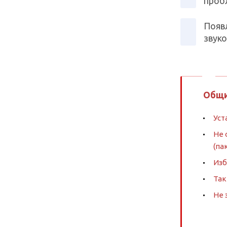
проб
Появ
звуко
Общи
Уст
Не 
(па
Изб
Так
Не 