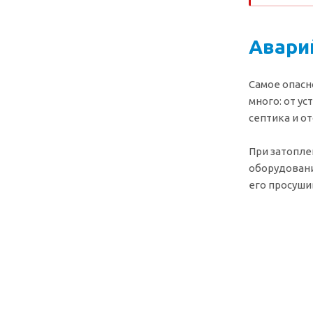
Авари
Самое опасн
много: от у
септика и о
При затопле
оборудовани
его просуши