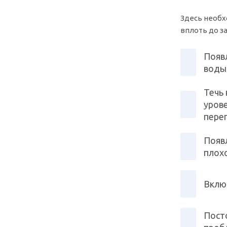
Здесь необх
вплоть до з
Появ
воды 
Течь
урове
пере
Появл
плох
Вклю
Пост