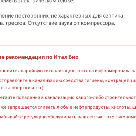
лемы в электрическом блоке.
ление посторонних, не характерных для септика
в, тресков. Отсутствие звука от компрессора.
е рекомендации по Итал Био
ановите аварийную сигнализацию, что она информировала ва
отправляйте в канализацию средства гигиены, контрацепции
кеты, обертки и т.п.).
егайте попадания в канализацию какого-либо строительного м
 же запрещается сливать любые нефтепродукты, кислоты, 
забывайте регулярно обслуживать ваш септик – это сэкономи