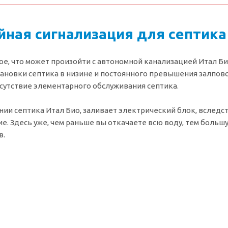
йная сигнализация для септика
ое, что может произойти с автономной канализацией Итал Био
становки септика в низине и постоянного превышения залпов
тсутствие элементарного обслуживания септика.
нии септика Итал Био, заливает электрический блок, вследс
е. Здесь уже, чем раньше вы откачаете всю воду, тем больш
в.